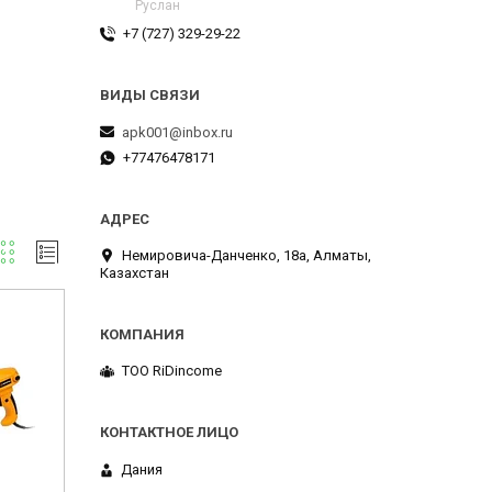
Руслан
+7 (727) 329-29-22
apk001@inbox.ru
+77476478171
Немировича-Данченко, 18а, Алматы,
Казахстан
ТОО RiDincome
Дания