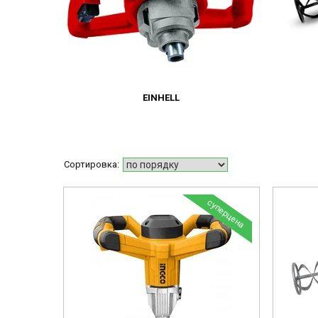
EINHELL
суперцена
75/20/1