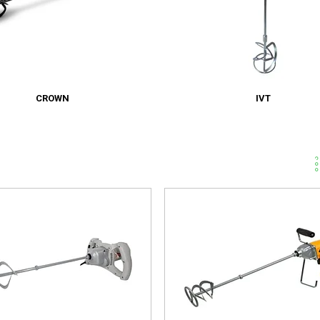
CROWN
IVT
72/20/1