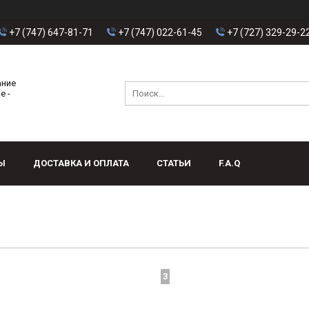
+7 (747) 647-81-71
+7 (747) 022-61-45
+7 (727) 329-29-2
ание
е -
Ы
ДОСТАВКА И ОПЛАТА
СТАТЬИ
F.A.Q
3