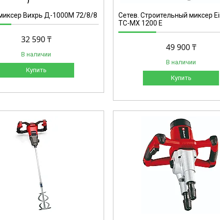
иксер Вихрь Д-1000М 72/8/8
Сетев. Строительный миксер Ei
TC-MX 1200 E
32 590 ₸
49 900 ₸
В наличии
В наличии
Купить
Купить
4258561