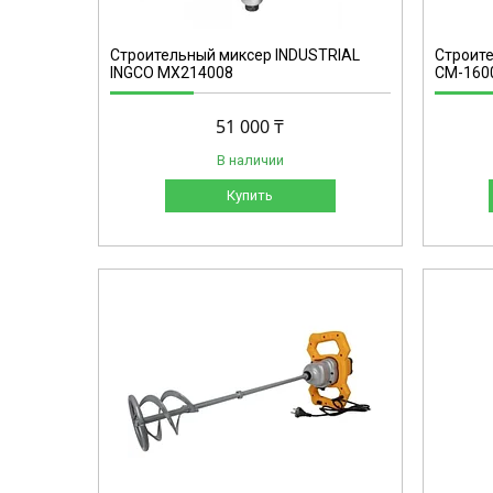
Строительный миксер INDUSTRIAL
Строите
INGCO MX214008
СМ-1600
51 000 ₸
В наличии
Купить
72/8/8