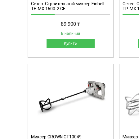
Сетев. Строительный миксер Einhell
Сетев. 
TE-MX 1600-2 CE
TP-MX 1
89 900 ₸
В наличии
Купить
WN
CT10153 CROWN
Миксер CROWN CT10049
Миксер