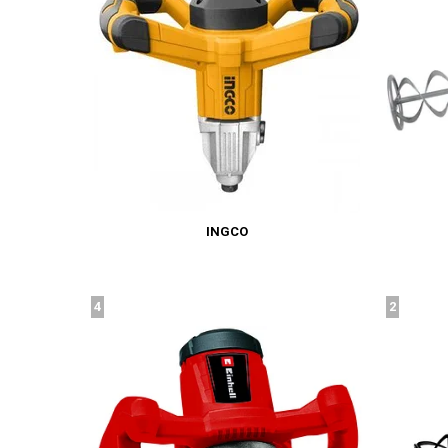
INGCO
4
2