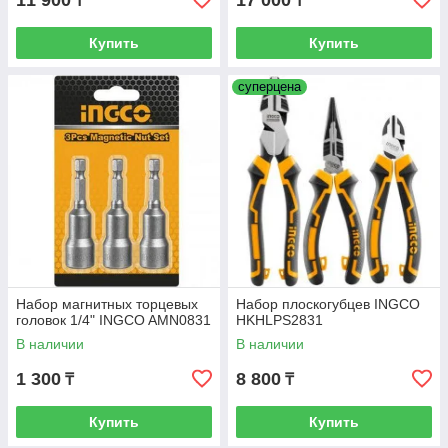
11 900
17 000
₸
₸
Купить
Купить
суперцена
Набор магнитных торцевых
Набор плоскогубцев INGCO
головок 1/4" INGCO AMN0831
HKHLPS2831
В наличии
В наличии
1 300
8 800
₸
₸
Купить
Купить