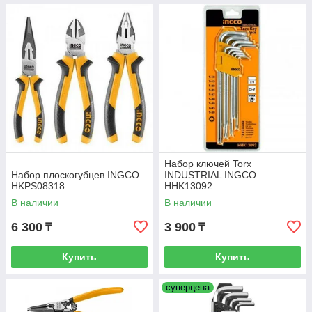
Набор ключей Torx
Набор плоскогубцев INGCO
INDUSTRIAL INGCO
HKPS08318
HHK13092
В наличии
В наличии
6 300
3 900
₸
₸
Купить
Купить
суперцена