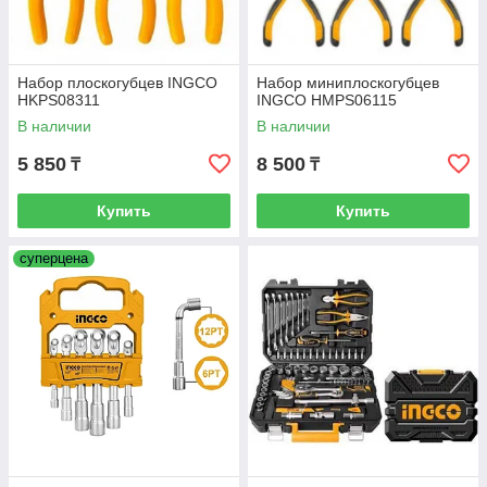
Набор плоскогубцев INGCO
Набор миниплоскогубцев
HKPS08311
INGCO HMPS06115
В наличии
В наличии
5 850
8 500
₸
₸
Купить
Купить
суперцена