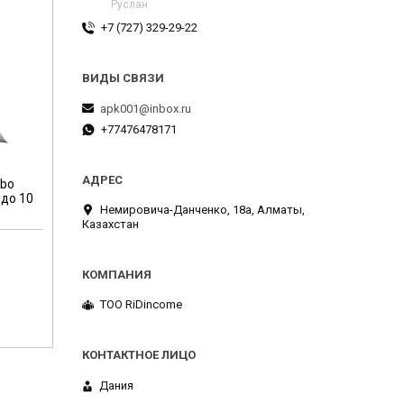
Руслан
+7 (727) 329-29-22
apk001@inbox.ru
+77476478171
rbo
 до 10
Немировича-Данченко, 18а, Алматы,
Казахстан
ТОО RiDincome
Дания