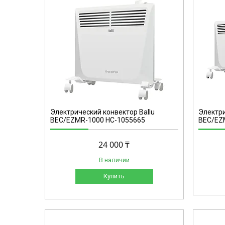
НС-1055667
Электрический конвектор Ballu
Электри
BEC/EZMR-1000 НС-1055665
BEC/EZM
24 000 ₸
В наличии
Купить