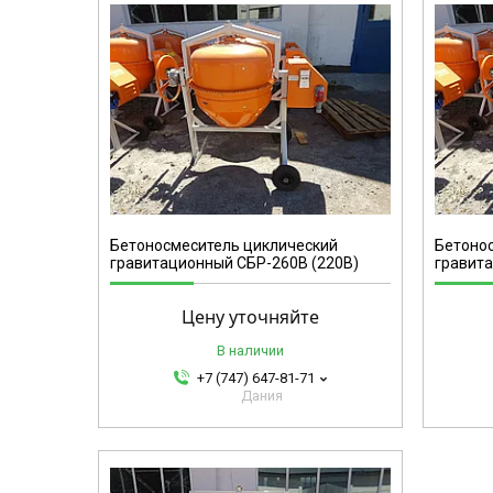
СБР-440А
Бетоносмеситель циклический
Бетоно
гравитационный СБР-260В (220В)
гравита
Цену уточняйте
В наличии
+7 (747) 647-81-71
Дания