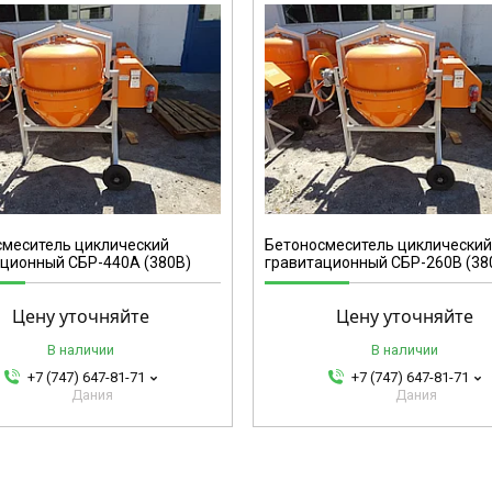
СБР-260В(2)
смеситель циклический
Бетоносмеситель циклически
ционный СБР-440А (380В)
гравитационный СБР-260В (38
Цену уточняйте
Цену уточняйте
В наличии
В наличии
+7 (747) 647-81-71
+7 (747) 647-81-71
Дания
Дания