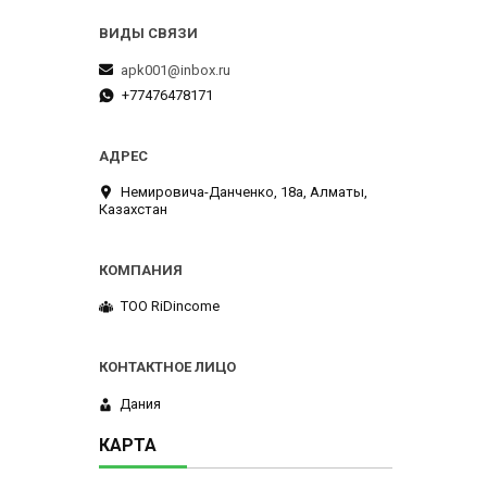
apk001@inbox.ru
+77476478171
Немировича-Данченко, 18а, Алматы,
Казахстан
ТОО RiDincome
Дания
КАРТА