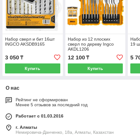
Набор сверл и бит 16шт
Набор из 12 плоских
Набо
INGCO AKSDB9165
сверл по дереву Ingco
19 ш
AKDL1206
3 050
12 100
5 7
₸
₸
Купить
Купить
О нас
Рейтинг не сформирован
Менее 5 отзывов за последний год
Работает с 01.03.2016
г. Алматы
Немировича-Данченко, 18а, Алматы, Казахстан