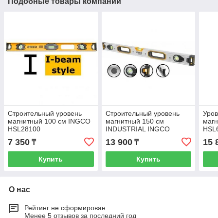
Подобные товары компании
Строительный уровень
Строительный уровень
Уров
магнитный 100 см INGCO
магнитный 150 см
маг
HSL28100
INDUSTRIAL INGCO
HSL
HSL38150M
7 350
13 900
15 
₸
₸
Купить
Купить
О нас
Рейтинг не сформирован
Менее 5 отзывов за последний год