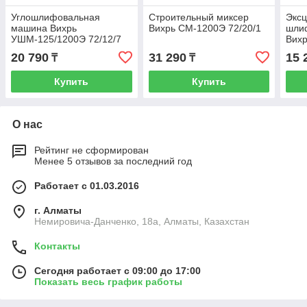
Углошлифовальная
Строительный миксер
Эксц
машина Вихрь
Вихрь СМ-1200Э 72/20/1
шли
УШМ-125/1200Э 72/12/7
Вихр
20 790
31 290
15 
₸
₸
Купить
Купить
О нас
Рейтинг не сформирован
Менее 5 отзывов за последний год
Работает с 01.03.2016
г. Алматы
Немировича-Данченко, 18а, Алматы, Казахстан
Контакты
Сегодня работает с 09:00 до 17:00
Показать весь график работы