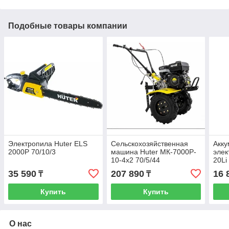
Подобные товары компании
Электропила Huter ELS
Сельскохозяйственная
Акку
2000P 70/10/3
машина Huter МК-7000P-
элек
10-4х2 70/5/44
20Li
35 590
207 890
16 
₸
₸
Купить
Купить
О нас