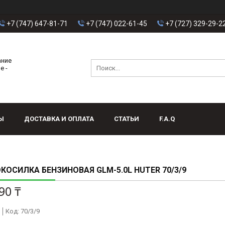
+7 (747) 647-81-71
+7 (747) 022-61-45
+7 (727) 329-29-2
ание
е -
Ы
ДОСТАВКА И ОПЛАТА
СТАТЬИ
F.A.Q
КОСИЛКА БЕНЗИНОВАЯ GLM-5.0L HUTER 70/3/9
90 ₸
Код:
70/3/9