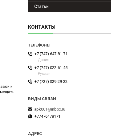
Статьи
КОНТАКТЫ
+7 (747) 647-81-71
Дания
+7 (747) 022-61-45
Руслан
+7 (727) 329-29-22
равой и
емещать
apk001@inbox.ru
+77476478171