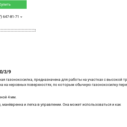
Купить
7) 647-81-71
0/3/9
ная газонокосилка, предназначена для работы на участках с высокой т
бна на неровных поверхностях, по которым обычную газонокосилку пер
ной 4 мм.
манёвренна и легка в управлении. Она может использоваться и как