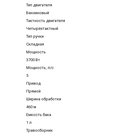
Тип двигателя
Бензиновый
Тактность двигателя
Четырёхтактный
Тип ручки
Складная
Мощность
3700 Вт
Мощность, л/с
5
Привод
Прямой
Ширина обработки
460 м
Емкость бака
1 л
Травосборник