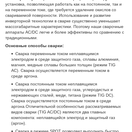
установка, позволяющая работать как на постоянном, так и
на переменном токе, где требуется удаление окислов со
свариваемой поверхности. Использование и развитие
инверторной технологии в сварке существенно уменьшает
массогабаритные характеристики. Поэтому наши сварочные
аппараты AC/DC легче и более эффективны по сравнению с
традиционными.
Основные способы сварки:
Сварка переменным током неплавящимся
электродом в среде защитного газа, сплавы алюминия,
магния, медные сплавы больших толщин (режим TIG
АC). Сварка осуществляется переменным током в
среде аргона.
Сварка постоянным током неплавящимся
электродом в среде защитного газа, углеродистых и
нержавеющих сталей, меди, титана (режим TIG DC).
Сварка осуществляется постоянным током в среде
аргона.Отличительной особенностью рассматриваемых
видов сварки (TIG AC/DC) являются два главных
компонента: неплавящийся электрод и защитный газ
(аргон).
Сварка в режиме SPOT позволяет выполнить быстро