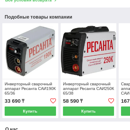
Подобные товары компании
Инверторный сварочный
Инверторный сварочный
Сва
аппарат Ресанта САИ190К
аппарат Ресанта САИ250К
аппа
65/36
65/38
САИ
33 690
58 590
167
₸
₸
Купить
Купить
О нас