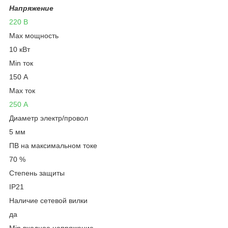
Напряжение
220 В
Max мощность
10 кВт
Min ток
150 А
Max ток
250 А
Диаметр электр/провол
5 мм
ПВ на максимальном токе
70 %
Степень защиты
IP21
Наличие сетевой вилки
да
Min входное напряжение