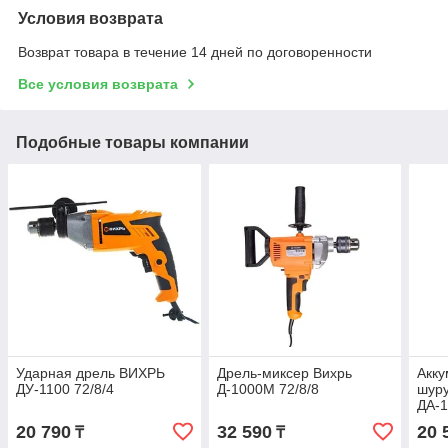
Условия возврата
Возврат товара в течение 14 дней по договоренности
Все условия возврата
Подобные товары компании
Ударная дрель ВИХРЬ
Дрель-миксер Вихрь
Акку
ДУ-1100 72/8/4
Д-1000М 72/8/8
шуру
ДА-1
20 790
32 590
20 
₸
₸