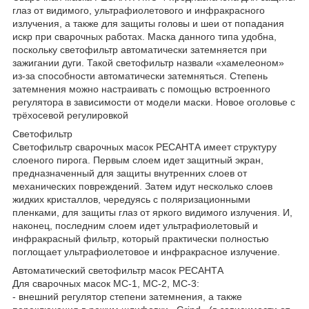
глаз от видимого, ультрафиолетового и инфракрасного
излучения, а также для защиты головы и шеи от попадания
искр при сварочных работах. Маска данного типа удобна,
поскольку светофильтр автоматически затемняется при
зажигании дуги. Такой светофильтр назвали «хамелеоном»
из-за способности автоматически затемняться. Степень
затемнения можно настраивать с помощью встроенного
регулятора в зависимости от модели маски. Новое оголовье с
трёхосевой регулировкой
Светофильтр
Светофильтр сварочных масок РЕСАНТА имеет структуру
слоеного пирога. Первым слоем идет защитный экран,
предназначенный для защиты внутренних слоев от
механических повреждений. Затем идут несколько слоев
жидких кристаллов, чередуясь с поляризационными
пленками, для защиты глаз от яркого видимого излучения. И,
наконец, последним слоем идет ультрафиолетовый и
инфракрасный фильтр, который практически полностью
поглощает ультрафиолетовое и инфракрасное излучение.
Автоматический светофильтр масок РЕСАНТА
Для сварочных масок МС-1, МС-2, МС-3:
- внешний регулятор степени затемнения, а также