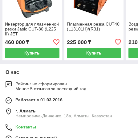
Инвертор для плазменной
Плазменная резка CUT40
Воз
резки Jasic CUT-80 (L225
(L13101H)/(R31)
резк
II) JET
460 000
225 000
210
₸
₸
Купить
Купить
О нас
Рейтинг не сформирован
Менее 5 отзывов за последний год
Работает с 01.03.2016
г. Алматы
Немировича-Данченко, 18а, Алматы, Казахстан
Контакты