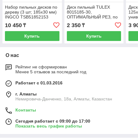
Набор пильных дисков по
Диск пильный TULEX
Дис
дереву (3 шт; 185х30 мм)
8015185-30,
125х
INGCO TSB51852153
ОПТИМАЛЬНЫЙ РЕЗ, по
унив
дереву, 185х20мм, 30Т
10 450
2 350
3 9
₸
₸
Купить
Купить
О нас
Рейтинг не сформирован
Менее 5 отзывов за последний год
Работает с 01.03.2016
г. Алматы
Немировича-Данченко, 18а, Алматы, Казахстан
Контакты
Сегодня работает с 09:00 до 17:00
Показать весь график работы