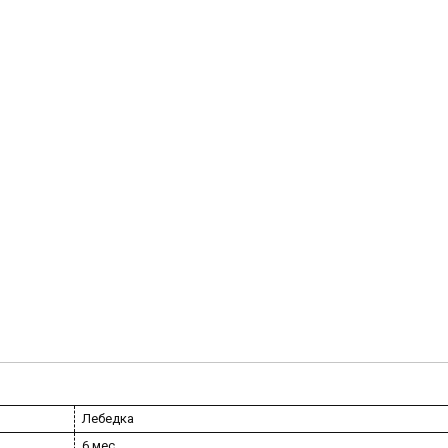
Лебедка
6 мес