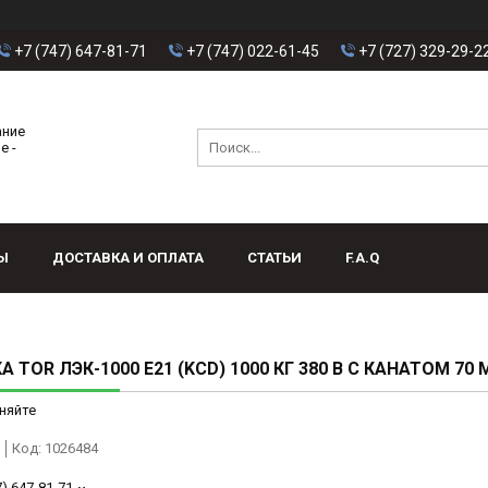
+7 (747) 647-81-71
+7 (747) 022-61-45
+7 (727) 329-29-2
ание
е -
Ы
ДОСТАВКА И ОПЛАТА
СТАТЬИ
F.A.Q
 TOR ЛЭК-1000 E21 (KCD) 1000 КГ 380 В С КАНАТОМ 70 М
няйте
Код:
1026484
7) 647-81-71