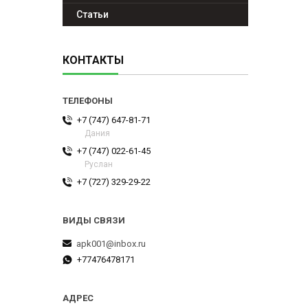
Статьи
КОНТАКТЫ
+7 (747) 647-81-71
Дания
+7 (747) 022-61-45
Руслан
+7 (727) 329-29-22
apk001@inbox.ru
+77476478171