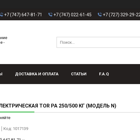
+7 (747) 647-81-71
+7 (747) 022-61-45
+7 (727) 329-29-2
ание
е -
Ы
ДОСТАВКА И ОПЛАТА
СТАТЬИ
F.A.Q
ЛЕКТРИЧЕСКАЯ TOR PA 250/500 КГ (МОДЕЛЬ N)
няйте
Код:
1017139
7) 647-81-71