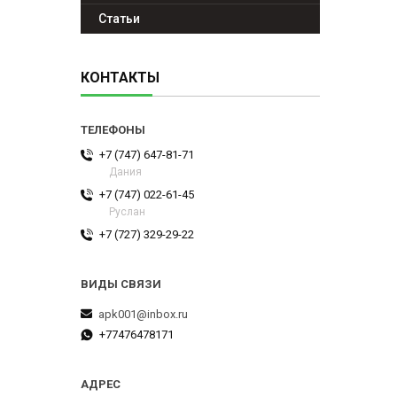
Статьи
КОНТАКТЫ
+7 (747) 647-81-71
Дания
+7 (747) 022-61-45
Руслан
+7 (727) 329-29-22
apk001@inbox.ru
+77476478171