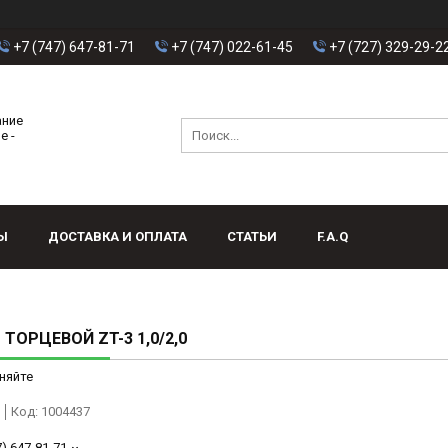
+7 (747) 647-81-71
+7 (747) 022-61-45
+7 (727) 329-29-2
ание
е -
Ы
ДОСТАВКА И ОПЛАТА
СТАТЬИ
F.A.Q
 ТОРЦЕВОЙ ZT-3 1,0/2,0
няйте
Код:
1004437
7) 647-81-71