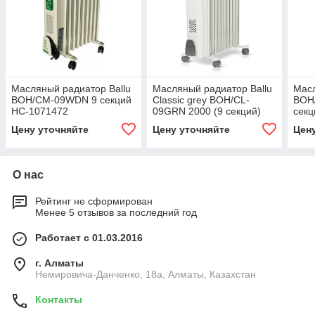
Масляный радиатор Ballu
Масляный радиатор Ballu
Масл
BOH/CM-09WDN 9 секций
Classic grey BOH/CL-
BOH
НС-1071472
09GRN 2000 (9 секций)
секц
Цену уточняйте
Цену уточняйте
Цен
О нас
Рейтинг не сформирован
Менее 5 отзывов за последний год
Работает с 01.03.2016
г. Алматы
Немировича-Данченко, 18а, Алматы, Казахстан
Контакты