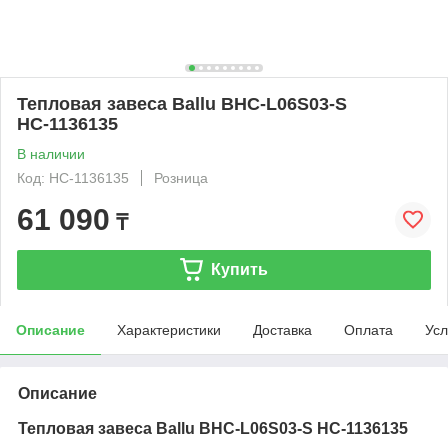
Тепловая завеса Ballu BHC-L06S03-S
НС-1136135
В наличии
Код: НС-1136135
Розница
61 090
₸
Купить
Описание
Характеристики
Доставка
Оплата
Усл
Описание
Тепловая завеса Ballu BHC-L06S03-S НС-1136135