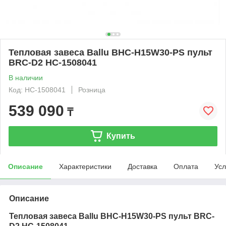
Тепловая завеса Ballu BHC-H15W30-PS пульт
BRC-D2 НС-1508041
В наличии
Код: НС-1508041
Розница
539 090
₸
Купить
Описание
Характеристики
Доставка
Оплата
Усл
Описание
Тепловая завеса Ballu BHC-H15W30-PS пульт BRC-