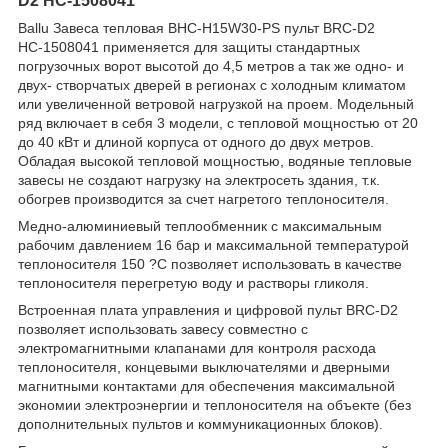
D2 НС-1508041
Ballu Завеса тепловая BHC-H15W30-PS пульт BRC-D2
НС-1508041 применяется для защиты стандартных
погрузочных ворот высотой до 4,5 метров а так же одно- и
двух- створчатых дверей в регионах с холодным климатом
или увеличенной ветровой нагрузкой на проем. Модельный
ряд включает в себя 3 модели, с тепловой мощностью от 20
до 40 кВт и длиной корпуса от одного до двух метров.
Обладая высокой тепловой мощностью, водяные тепловые
завесы не создают нагрузку на электросеть здания, т.к.
обогрев производится за счет нагретого теплоносителя.
Медно-алюминиевый теплообменник с максимальным
рабочим давлением 16 бар и максимальной температурой
теплоносителя 150 ?С позволяет использовать в качестве
теплоносителя перегретую воду и растворы гликоля.
Встроенная плата управления и цифровой пульт BRC-D2
позволяет использовать завесу совместно с
электромагнитными клапанами для контроля расхода
теплоносителя, концевыми выключателями и дверными
магнитными контактами для обеспечения максимальной
экономии электроэнергии и теплоносителя на объекте (без
дополнительных пультов и коммуникационных блоков).