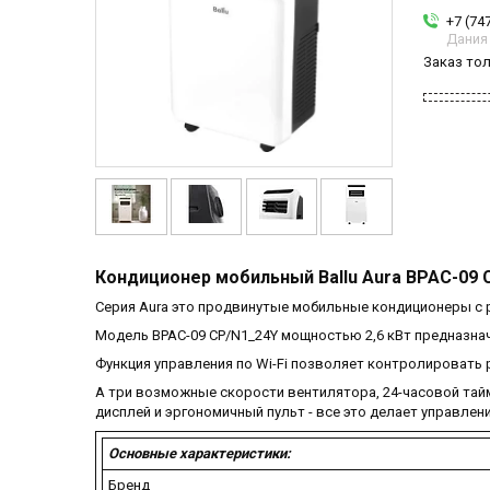
+7 (74
Дания
Заказ то
Кондиционер мобильный Ballu Aura BPAC-09
Серия Aura это продвинутые мобильные кондиционеры с
Модель BPAC-09 CP/N1_24Y мощностью 2,6 кВт предназн
Функция управления по Wi-Fi позволяет контролировать 
А три возможные скорости вентилятора, 24-часовой та
дисплей и эргономичный пульт - все это делает управле
Основные характеристики:
Бренд