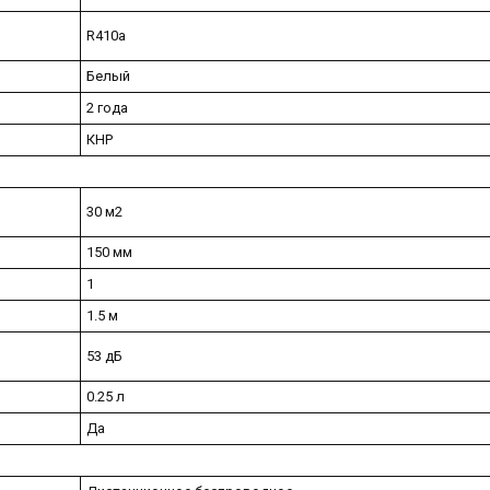
R410a
Белый
2 года
КНР
30 м2
150 мм
1
1.5 м
53 дБ
0.25 л
Да