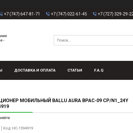
+7 (747) 647-81-71
+7 (747) 022-61-45
+7 (727) 329-29-2
ание
е -
Ы
ДОСТАВКА И ОПЛАТА
СТАТЬИ
F.A.Q
ИОНЕР МОБИЛЬНЫЙ BALLU AURA BPAC-09 CP/N1_24Y
4919
няйте
Код:
НС-1594919