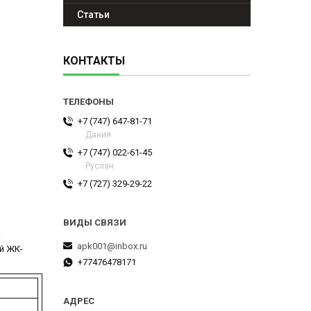
Статьи
КОНТАКТЫ
+7 (747) 647-81-71
Дания
+7 (747) 022-61-45
Руслан
+7 (727) 329-29-22
.
apk001@inbox.ru
й ЖК-
+77476478171