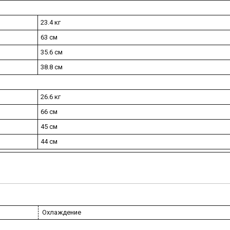
23.4 кг
63 см
35.6 см
38.8 см
26.6 кг
66 см
45 см
44 см
Охлаждение