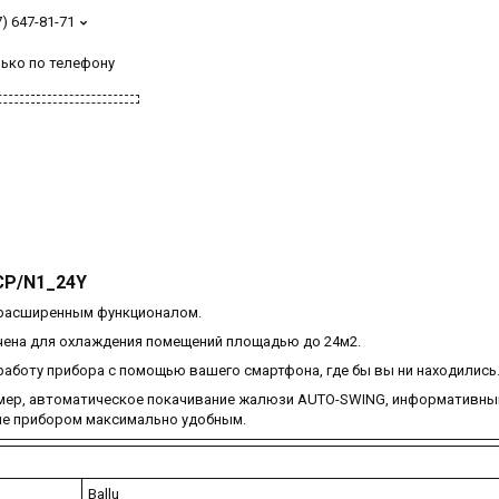
7) 647-81-71
лько по телефону
 CP/N1_24Y
 расширенным функционалом.
ачена для охлаждения помещений площадью до 24м2.
работу прибора с помощью вашего смартфона, где бы вы ни находились
ймер, автоматическое покачивание жалюзи AUTO-SWING, информативны
ние прибором максимально удобным.
Ballu