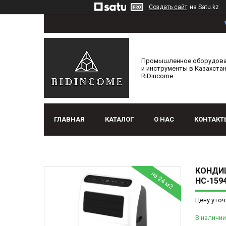
Создать сайт
на Satu.kz
Промышленное оборудов
и инструменты в Казахстан
RiDincome
ГЛАВНАЯ
КАТАЛОГ
О НАС
КОНТАКТ
КОНДИЦ
на 24 м2
НС-159
Цену уточ
В наличии