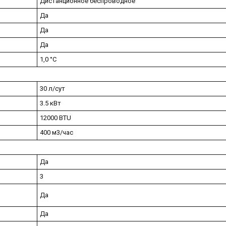
Дистанционное беспроводное
Да
Да
Да
1,0 °С
30 л/сут
3.5 кВт
12000 BTU
400 м3/час
Да
3
Да
Да