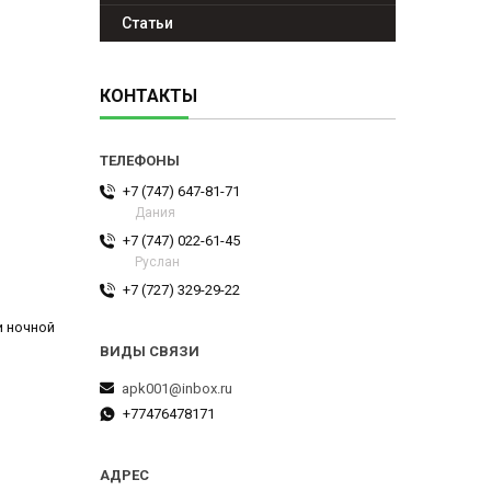
Статьи
КОНТАКТЫ
+7 (747) 647-81-71
Дания
+7 (747) 022-61-45
Руслан
+7 (727) 329-29-22
и ночной
apk001@inbox.ru
+77476478171