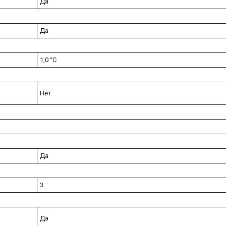
Да
Да
1,0 °С
Нет
Да
3
Да