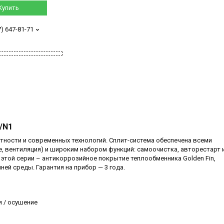
Купить
7) 647-81-71
1/N1
антности и современных технологий. Сплит-система обеспечена всеми
, вентиляция) и широким набором функций: самоочистка, авторестарт 
этой серии – антикоррозийное покрытие теплообменника Golden Fin,
й среды. Гарантия на прибор — 3 года.
я / осушение