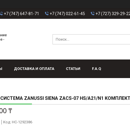
+7 (747) 647-81-71
+7 (747) 022-61-45
+7 (727) 329-29-2
ание
е -
Ы
ДОСТАВКА И ОПЛАТА
СТАТЬИ
F.A.Q
СИСТЕМА ZANUSSI SIENA ZACS-07 HS/A21/N1 КОМПЛЕК
00 ₸
Код:
НС-1292386