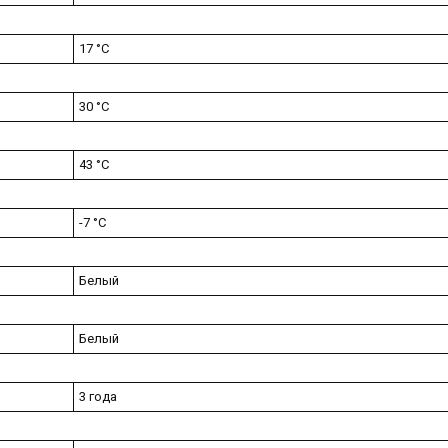
17 °С
30 °С
43 °С
-7 °С
Белый
Белый
3 года