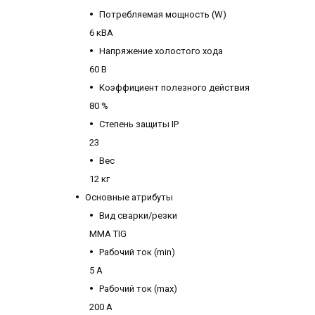
Потребляемая мощность (W)
6 кВА
Напряжение холостого хода
60 В
Коэффициент полезного действия
80 %
Степень защиты IP
23
Вес
12 кг
Основные атрибуты
Вид сварки/резки
MMA TIG
Рабочий ток (min)
5 А
Рабочий ток (max)
200 А