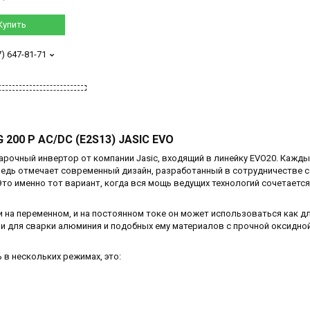
Купить
7) 647-81-71
 200 P AC/DC (E2S13) JASIC EVO
арочный инвертор от компании Jasic, входящий в линейку EVO20. Кажды
редь отмечает современный дизайн, разработанный в сотрудничестве с
 именно тот вариант, когда вся мощь ведущих технологий сочетается
и на переменном, и на постоянном токе он может использоваться как д
к и для сварки алюминия и подобных ему материалов с прочной оксидно
в нескольких режимах, это: