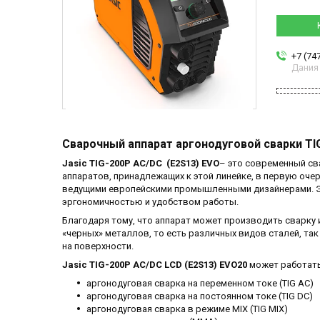
+7 (74
Дания
Сварочный аппарат аргонодуговой сварки TIG
Jasic
TIG
-200
P
AC
/
DC
(
E
2
S
13)
EVO
– это современный св
аппаратов, принадлежащих к этой линейке, в первую оче
ведущими европейскими промышленными дизайнерами. Это
эргономичностью и удобством работы.
Благодаря тому, что аппарат может производить сварку 
«черных» металлов, то есть различных видов сталей, та
на поверхности.
Jasic TIG-200P AC/DC LCD (E2S13) EVO20
может работать 
аргонодуговая сварка на переменном токе (TIG AC)
аргонодуговая сварка на постоянном токе (TIG DC)
аргонодуговая сварка в режиме MIX (TIG MIX)