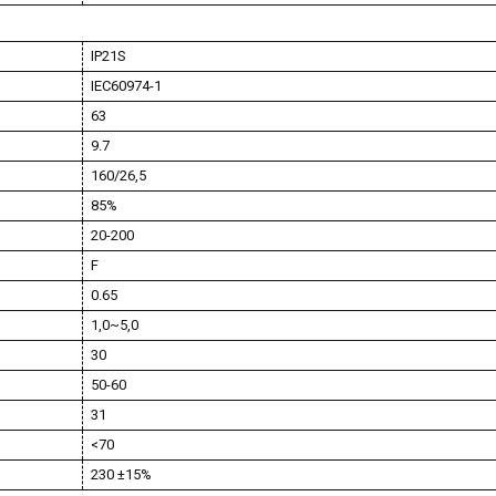
IP21S
IEC60974-1
63
9.7
160/26,5
85%
20-200
F
0.65
1,0~5,0
30
50-60
31
<70
230 ±15%