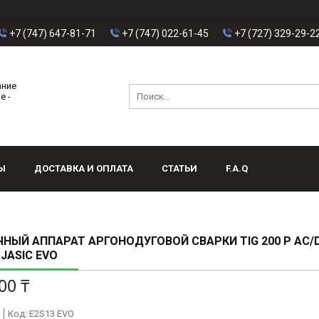
+7 (747) 647-81-71
+7 (747) 022-61-45
+7 (727) 329-29-2
ание
е -
Ы
ДОСТАВКА И ОПЛАТА
СТАТЬИ
F.A.Q
НЫЙ АППАРАТ АРГОНОДУГОВОЙ СВАРКИ TIG 200 P AC/
 JASIC EVO
00 ₸
Код:
E2S13 EVO