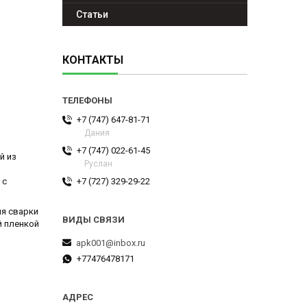
Статьи
КОНТАКТЫ
+7 (747) 647-81-71
Дания
+7 (747) 022-61-45
й из
Руслан
 с
+7 (727) 329-29-22
ля сварки
й пленкой
apk001@inbox.ru
+77476478171