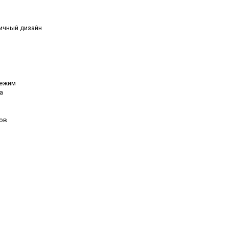
ичный дизайн
режим
а
ов