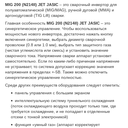
MIG 200 (N214II) JET JASIC
– это сварочный инвертор для
полуавтоматической (MIG/MAG), ручной дуговой (MMA) и
аргонодуговой (TIG Lift) сварки.
Главная особенность
MIG 200 (N214II) JET JASIC
– это
синергетическое управление. Чтобы воспользоваться
мощностью нового инвертора, достаточно нажать кнопку
включения синергетики, выбрать диаметр сварочной
проволоки (0.8 или 1.0 мм), выбрать тип защитного газа
(чистая углекислота или смесь) и установить значение
сварочного тока. Напряжение сварки аппарат установит
самостоятельно. Если по каким-либо причинам напряжение
не устраивает, то система допускает коррекцию значения
напряжения в пределах +-5В. Также можно отключить
синергетическое управление полностью.
Среди других преимуществ оборудования следует отметить:
панель управления с большим экраном
интеллектуальную систему туннельного охлаждения
(поток охлаждающего воздуха проходит только там, где
требуется охлаждение, и не попадает в отделенные
отсеки с тонкой электроникой)
функция «умный газ» (аппарат корректирует