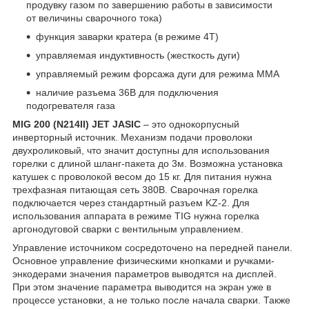
продувку газом по завершению работы в зависимости
от величины сварочного тока)
функция заварки кратера (в режиме 4Т)
управляемая индуктивность (жесткость дуги)
управляемый режим форсажа дуги для режима ММА
наличие разъема 36В для подключения
подогревателя газа
MIG 200 (N214II) JET JASIC
– это однокорпусный
инверторный источник. Механизм подачи проволоки
двухроликовый, что значит доступны для использования
горелки с длиной шланг-пакета до 3м. Возможна установка
катушек с проволокой весом до 15 кг. Для питания нужна
трехфазная питающая сеть 380В. Сварочная горелка
подключается через стандартный разъем KZ-2. Для
использования аппарата в режиме TIG нужна горелка
аргонодуговой сварки с вентильным управлением.
Управление источником сосредоточено на передней панели.
Основное управление физическими кнопками и ручками-
энкодерами значения параметров выводятся на дисплей.
При этом значение параметра выводится на экран уже в
процессе установки, а не только после начала сварки. Также