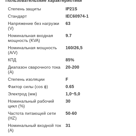
Пользовательские характеристики
Степень защиты
IP21S
Стандарт
IEC60974-1
Напряжение без нагрузки
63
(V)
Номинальная входная
9.7
мощность (KVA)
Номинальная мощность
160/26,5
(A/V)
КПД
85%
Диапазон сварочного тока
20-200
(А)
Степень изоляции
F
Фактор силы (cos ϕ)
0.65
Электрод (мм)
1,0~5,0
Номинальный рабочий
30
цикл (%)
Частота питающей сети
50-60
(HZ)
Номинальный входной ток
31
(А)