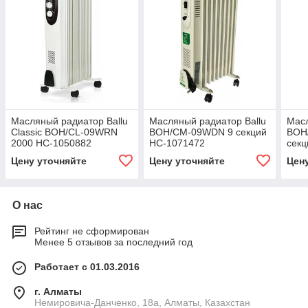
Масляный радиатор Ballu
Масляный радиатор Ballu
Масл
Classic BOH/CL-09WRN
BOH/CM-09WDN 9 секций
BOH
2000 НС-1050882
НС-1071472
секц
Цену уточняйте
Цену уточняйте
Цен
О нас
Рейтинг не сформирован
Менее 5 отзывов за последний год
Работает с 01.03.2016
г. Алматы
Немировича-Данченко, 18а, Алматы, Казахстан