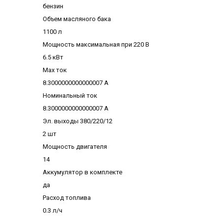
бензин
Объем масляного бака
1100 л
Мощность максимальная при 220 В
6.5 кВт
Max ток
8.3000000000000007 А
Номинальный ток
8.3000000000000007 А
Эл. выходы 380/220/12
2 шт
Мощность двигателя
14
Аккумулятор в комплекте
да
Расход топлива
0.3 л/ч