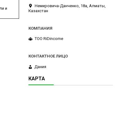
Немировича-Данченко, 18а, Алматы,
ли и
Казахстан
ТОО RiDincome
Дания
КАРТА