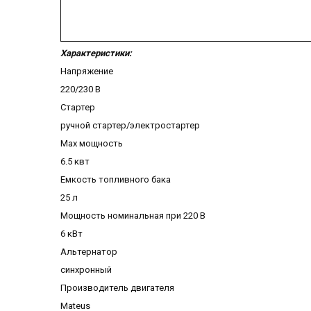
Характеристики:
Напряжение
220/230 В
Стартер
ручной стартер/электростартер
Max мощность
6.5 квт
Емкость топливного бака
25 л
Мощность номинальная при 220 В
6 кВт
Альтернатор
синхронный
Производитель двигателя
Mateus