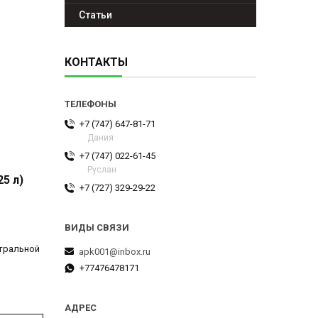
Статьи
КОНТАКТЫ
+7 (747) 647-81-71
Дания
+7 (747) 022-61-45
Руслан
5 л)
+7 (727) 329-29-22
нтральной
apk001@inbox.ru
+77476478171