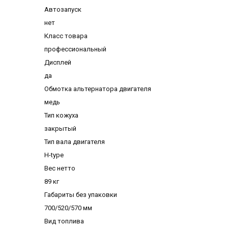
Автозапуск
нет
Класс товара
профессиональный
Дисплей
да
Обмотка альтернатора двигателя
медь
Тип кожуха
закрытый
Тип вала двигателя
H-type
Вес нетто
89 кг
Габариты без упаковки
700/520/570 мм
Вид топлива