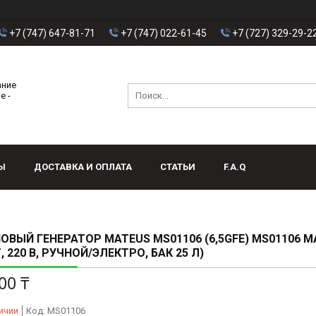
+7 (747) 647-81-71
+7 (747) 022-61-45
+7 (727) 329-29-2
ание
е -
Ы
ДОСТАВКА И ОПЛАТА
СТАТЬИ
F.A.Q
ОВЫЙ ГЕНЕРАТОР MATEUS MS01106 (6,5GFE) MS01106 M
Т, 220 В, РУЧНОЙ/ЭЛЕКТРО, БАК 25 Л)
00 ₸
ичии
Код:
MS01106