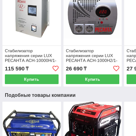
Стабилизатор
Стабилизатор
Стаб
напряжения серии LUX
напряжения серии LUX
нап
РЕСАНТА АСН-10000Н/1-
РЕСАНТА АСН-1000Н2/1-
РЕС
Ц, 63/6/18
Ц
115 590
26 690
27 
₸
₸
Купить
Купить
Подобные товары компании