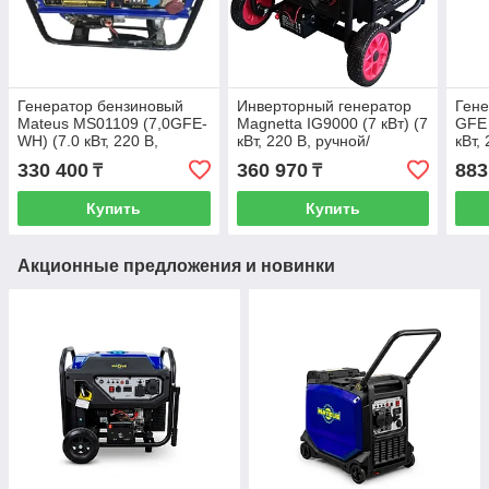
Генератор бензиновый
Инверторный генератор
Гене
Mateus MS01109 (7,0GFE-
Magnetta IG9000 (7 кВт) (7
GFE 
WH) (7.0 кВт, 220 В,
кВт, 220 В, ручной/
кВт,
ручной/электро, бак 25 л,
электро, бак 25 л)
элек
330 400
360 970
883
₸
₸
колеса)
Купить
Купить
Акционные предложения и новинки