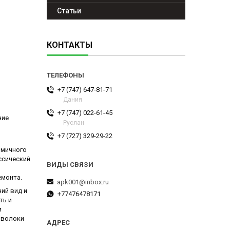
Статьи
КОНТАКТЫ
+7 (747) 647-81-71
Дания
+7 (747) 022-61-45
ние
Руслан
+7 (727) 329-29-22
омичного
ссический
емонта.
apk001@inbox.ru
ий вид и
+77476478171
ть и
и
оволоки