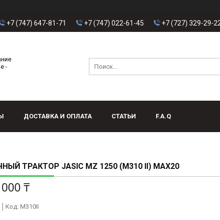
+7 (747) 647-81-71
+7 (747) 022-61-45
+7 (727) 329-29-2
ание
е -
Ы
ДОСТАВКА И ОПЛАТА
СТАТЬИ
F.A.Q
НЫЙ ТРАКТОР JASIC MZ 1250 (M310 II) MAX20
 000 ₸
Код:
M310II