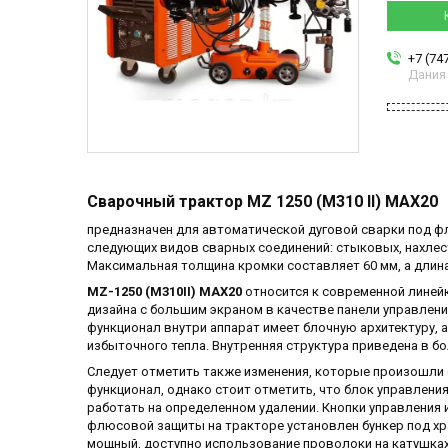
+7 (74
Дания
Сварочный трактор MZ 1250
(M310 II) MAX20
предназначен для автоматической дуговой сварки под ф
следующих видов сварных соединений: стыковых, нахлест
Максимальная толщина кромки составляет 60 мм, а длина
MZ-1250 (M310II) MAX20
относится к современной линей
дизайна с большим экраном в качестве панели управлени
функционал внутри аппарат имеет блочную архитектуру, 
избыточного тепла. Внутренняя структура приведена в б
Следует отметить также изменения, которые произошли с
функционал, однако стоит отметить, что блок управления 
работать на определенном удалении. Кнопки управления
флюсовой защиты на тракторе установлен бункер под хра
мощный, доступно использование проволоки на катушках 