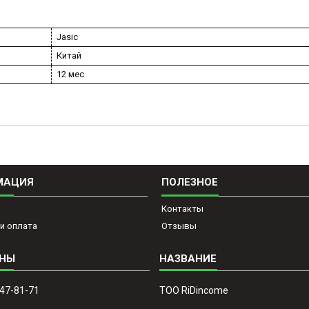
Jasic
Китай
12 мес
МАЦИЯ
ПОЛЕЗНОЕ
Контакты
и оплата
Отзывы
647-81-71
ТОО RiDincome