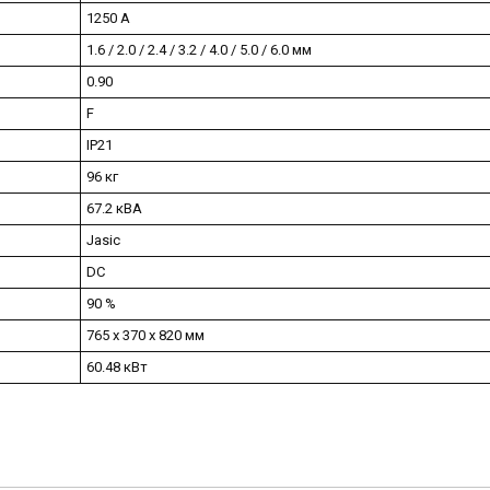
1250 А
1.6 / 2.0 / 2.4 / 3.2 / 4.0 / 5.0 / 6.0 мм
0.90
F
IP21
96 кг
67.2 кВА
Jasic
DC
90 %
765 x 370 x 820 мм
60.48 кВт