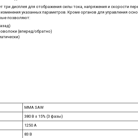
т три дисплея для отображения силы тока, напряжения и скорости пе
 изменения указанных параметров. Кроме органов для управления осн
рые позволяют:
азад)
роволоки (вперед/обратно)
матически)
MMA SAW
380 В ± 15% (3 фазы)
1250 А
83 В