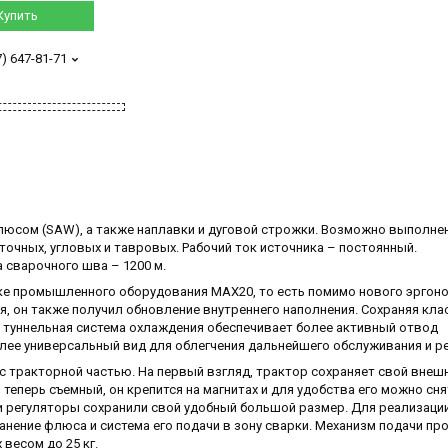
Купить
7) 647-81-71
люсом (SAW), а также наплавки и дуговой строжки. Возможно выполне
очных, угловых и тавровых. Рабочий ток источника – постоянный.
 сварочного шва – 1200 м.
ке промышленного оборудования MAX20, то есть помимо нового эргон
я, он также получил обновление внутреннего наполнения. Сохраняя кла
а туннельная система охлаждения обеспечивает более активный отвод
олее универсальный вид для облегчения дальнейшего обслуживания и р
 тракторной частью. На первый взгляд, трактор сохраняет свой внешн
теперь съемный, он крепится на магнитах и для удобства его можно сня
 и регуляторы сохранили свой удобный большой размер. Для реализаци
нение флюса и система его подачи в зону сварки. Механизм подачи пр
весом до 25 кг.