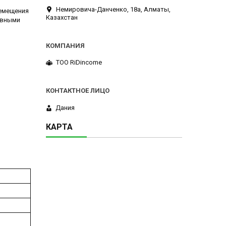
Немировича-Данченко, 18а, Алматы,
ремещения
Казахстан
овными
ТОО RiDincome
Дания
КАРТА