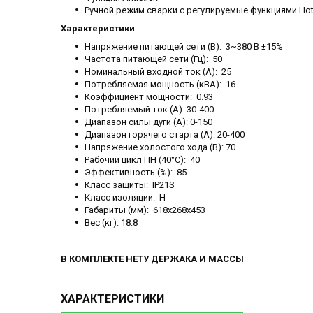
Ручной режим сварки с регулируемые функциями Hot 
Характеристики
Напряжение питающей сети (В): 3~380 В ±15%
Частота питающей сети (Гц): 50
Номинальный входной ток (А): 25
Потребляемая мощность (кВА): 16
Коэффициент мощности: 0.93
Потребляемый ток (A): 30-400
Диапазон силы дуги (A): 0-150
Диапазон горячего старта (A): 20-400
Напряжение холостого хода (В): 70
Рабочий цикл ПН (40°C): 40
Эффективность (%): 85
Класс защиты: IP21S
Класс изоляции: H
Габариты (мм): 618x268x453
Вес (кг): 18.8
В КОМПЛЕКТЕ НЕТУ ДЕРЖАКА И МАССЫ
ХАРАКТЕРИСТИКИ