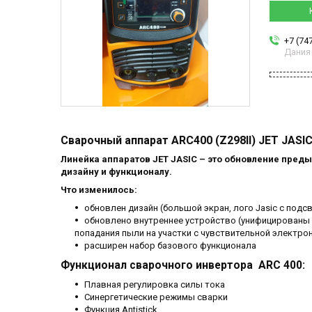
+7 (74
Дания
Сварочный аппарат ARC400 (Z298II) JET JASI
Линейка аппаратов JET JASIC – это обновление пре
дизайну и функционалу.
Что изменилось:
обновлен дизайн (большой экран, лого Jasic с подс
обновлено внутреннее устройство (унифицированы 
попадания пыли на участки с чувствительной электро
расширен набор базового функционала
Функционал сварочного инвертора ARC 400:
Плавная регулировка силы тока
Синергетические режимы сварки
Функция Antistick