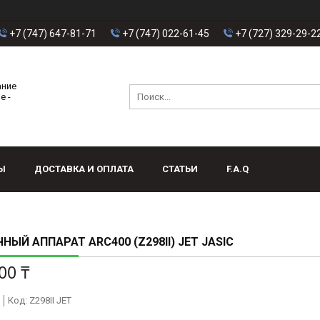
+7 (747) 647-81-71
+7 (747) 022-61-45
+7 (727) 329-29-2
ание
е -
Ы
ДОСТАВКА И ОПЛАТА
СТАТЬИ
F.A.Q
НЫЙ АППАРАТ ARC400 (Z298II) JET JASIC
00 ₸
Код:
Z298II JET