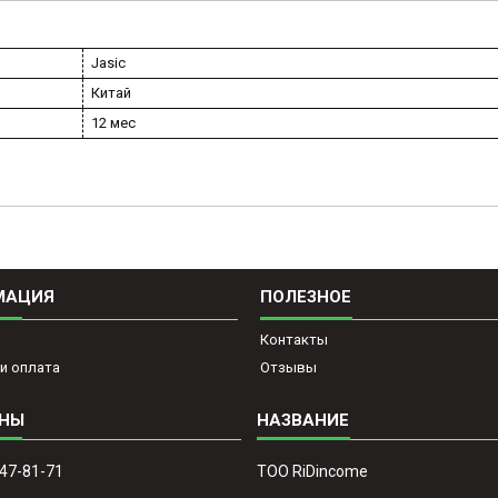
Jasic
Китай
12 мес
МАЦИЯ
ПОЛЕЗНОЕ
Контакты
и оплата
Отзывы
647-81-71
ТОО RiDincome