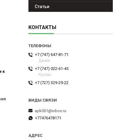
Статьи
КОНТАКТЫ
+7 (747) 647-81-71
Дания
+7 (747) 022-61-45
м к
Руслан
+7 (727) 329-29-22
ния
apk001@inbox.ru
+77476478171