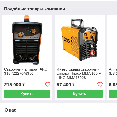
Подобные товары компании
Сварочный аппарат ARC
Инверторный сварочный
Аппа
315 (Z2270A)380
аппарат Ingco MMA 160 А
(LS-
- ING-MMA16028
215 000
57 400
6 9
₸
₸
Купить
Купить
О нас