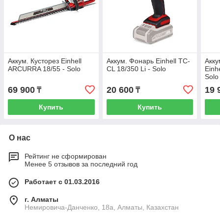
Аккум. Кусторез Einhell
Аккум. Фонарь Einhell TC-
Акку
ARCURRA 18/55 - Solo
CL 18/350 Li - Solo
Einh
Solo
69 900
20 600
19 
₸
₸
Купить
Купить
О нас
Рейтинг не сформирован
Менее 5 отзывов за последний год
Работает с 01.03.2016
г. Алматы
Немировича-Данченко, 18а, Алматы, Казахстан