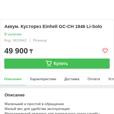
Аккум. Кусторез Einhell GC-CH 1846 Li-Solo
В наличии
Код: 3410642
Розница
49 900
₸
Купить
Описание
Характеристики
Доставка
Оплата
Усл
Описание
Маленький и простой в обращении
Малый вес для удобства эксплуатации
Металлический редуктор для длительного срока службы