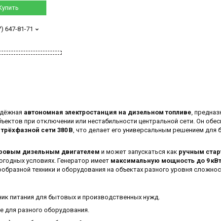
Купить
7) 647-81-71
адёжная
автономная электростанция на дизельном топливе
, предназ
ъектов при отключении или нестабильности центральной сети. Он обе
в
трёхфазной сети 380 В
, что делает его универсальным решением для 
ровым дизельным двигателем
и может запускаться как
ручным стар
погодных условиях. Генератор имеет
максимальную мощность до 9 кВ
образной техники и оборудования на объектах разного уровня сложнос
ик питания для бытовых и производственных нужд.
е для разного оборудования.