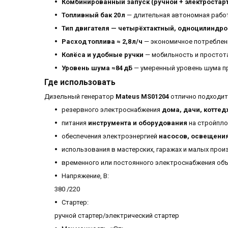
Комбинированный запуск (ручной + электростар
Топливный бак 20 л
— длительная автономная рабо
Тип двигателя — четырёхтактный, одноцилиндр
Расход топлива ≈ 2,8 л/ч
— экономичное потреблени
Колёса и удобные ручки
— мобильность и простот
Уровень шума ≈84 дБ
— умеренный уровень шума пр
Где использовать
Дизельный генератор
Mateus MS01204
отлично подходит
резервного электроснабжения
дома, дачи, котте
питания
инструмента и оборудования
на стройпло
обеспечения электроэнергией
насосов, освещения
использования в мастерских, гаражах и малых прои
временного или постоянного электроснабжения объе
Напряжение, В:
380 /220
Стартер:
ручной стартер/электрический стартер