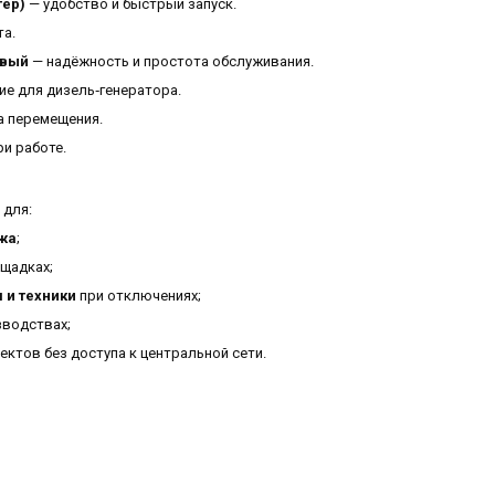
тер)
— удобство и быстрый запуск.
та.
овый
— надёжность и простота обслуживания.
е для дизель‑генератора.
а перемещения.
и работе.
 для:
джа
;
щадках;
 и техники
при отключениях;
зводствах;
ктов без доступа к центральной сети.