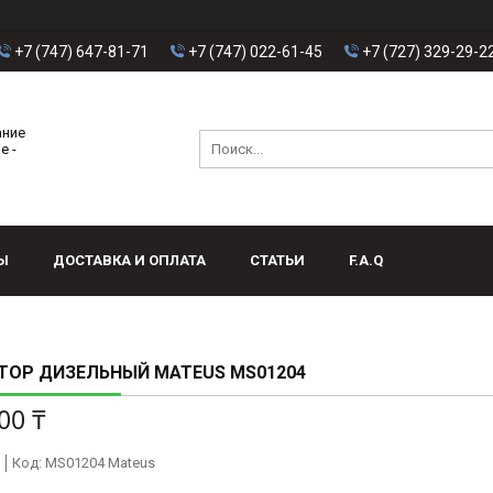
+7 (747) 647-81-71
+7 (747) 022-61-45
+7 (727) 329-29-2
ание
е -
Ы
ДОСТАВКА И ОПЛАТА
СТАТЬИ
F.A.Q
ТОР ДИЗЕЛЬНЫЙ MATEUS MS01204
00 ₸
Код:
MS01204 Mateus