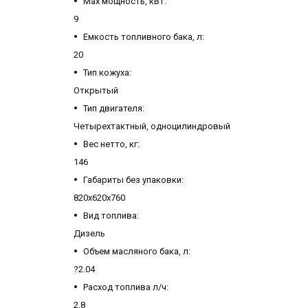
Мах мощность, кВт:
9
Емкость топливного бака, л:
20
Тип кожуха:
Открытый
Тип двигателя:
Четырехтактный, одноцилиндровый
Вес нетто, кг:
146
Габариты без упаковки:
820x620x760
Вид топлива:
Дизель
Объем масляного бака, л:
?2.04
Расход топлива л/ч:
2.8