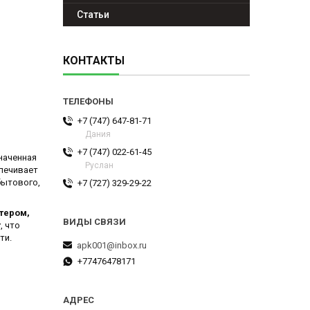
Статьи
КОНТАКТЫ
+7 (747) 647-81-71
Дания
+7 (747) 022-61-45
наченная
Руслан
спечивает
бытового,
+7 (727) 329-29-22
тером,
т
, что
ти.
apk001@inbox.ru
+77476478171