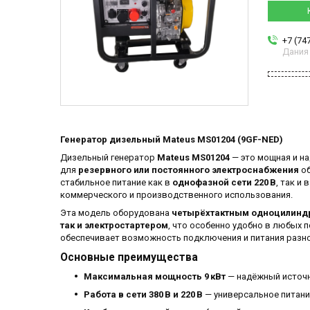
+7 (74
Дания
Генератор дизельный Mateus MS01204 (9GF-NED)
Дизельный генератор
Mateus MS01204
— это мощная и н
для
резервного или постоянного электроснабжения
об
стабильное питание как в
однофазной сети 220 В
, так и 
коммерческого и производственного использования.
Эта модель оборудована
четырёхтактным одноцилинд
так и электростартером
, что особенно удобно в любых 
обеспечивает возможность подключения и питания разно
Основные преимущества
Максимальная мощность 9 кВт
— надёжный источн
Работа в сети 380 В и 220 В
— универсальное питани