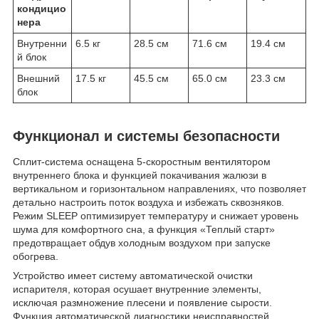
кондицио
нера
Внутренни
6.5 кг
28.5 см
71.6 см
19.4 см
й блок
Внешний
17.5 кг
45.5 см
65.0 см
23.3 см
блок
Функционал и системы безопасности
Сплит-система оснащена 5-скоростным вентилятором
внутреннего блока и функцией покачивания жалюзи в
вертикальном и горизонтальном направлениях, что позволяет
детально настроить поток воздуха и избежать сквозняков.
Режим SLEEP оптимизирует температуру и снижает уровень
шума для комфортного сна, а функция «Теплый старт»
предотвращает обдув холодным воздухом при запуске
обогрева.
Устройство имеет систему автоматической очистки
испарителя, которая осушает внутренние элементы,
исключая размножение плесени и появление сырости.
Функция автоматической диагностики неисправностей