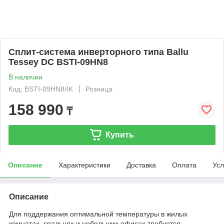
Сплит-система инверторного типа Ballu
Tessey DC BSTI-09HN8
В наличии
Код: BSTI-09HN8/IK
Розница
158 990
₸
Купить
Описание
Характеристики
Доставка
Оплата
Усл
Описание
Для поддержания оптимальной температуры в жилых
комнатах, спальнях и небольших офисах требуется