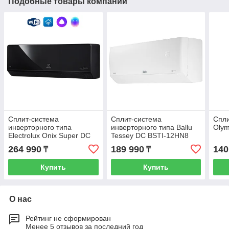
Подобные товары компании
Сплит-система
Сплит-система
Спли
инверторного типа
инверторного типа Ballu
Oly
Electrolux Onix Super DC
Tessey DC BSTI-12HN8
EACS/I-09HIX-BLACK/N8
264 990
189 990
140
₸
₸
Купить
Купить
О нас
Рейтинг не сформирован
Менее 5 отзывов за последний год