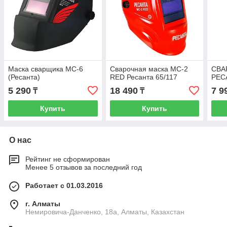
Маска сварщика МС-6
Сварочная маска МС-2
СВА
(Ресанта)
RED Ресанта 65/117
РЕС
5 290
18 490
7 9
₸
₸
Купить
Купить
О нас
Рейтинг не сформирован
Менее 5 отзывов за последний год
Работает с 01.03.2016
г. Алматы
Немировича-Данченко, 18а, Алматы, Казахстан