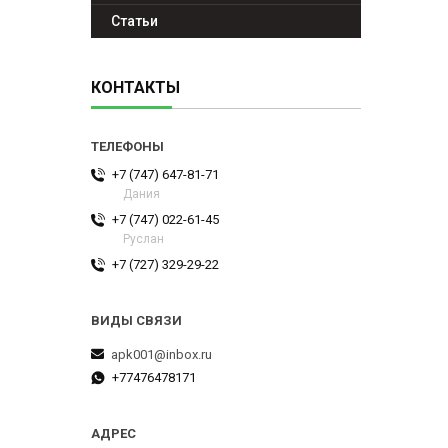
Статьи
КОНТАКТЫ
+7 (747) 647-81-71
Дания
+7 (747) 022-61-45
Руслан
+7 (727) 329-29-22
apk001@inbox.ru
+77476478171