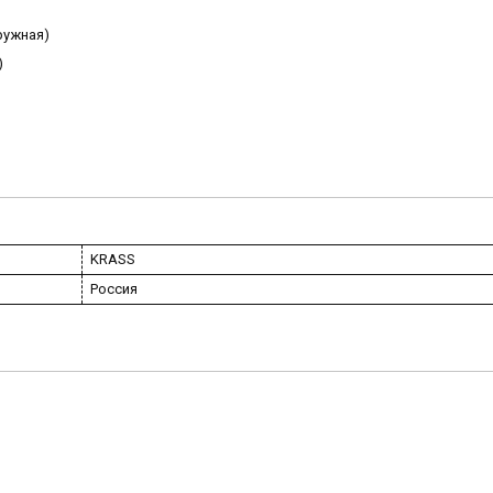
ружная)
)
KRASS
Россия