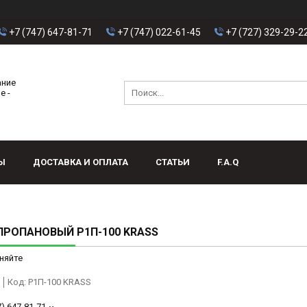
+7 (747) 647-81-71
+7 (747) 022-61-45
+7 (727) 329-29-2
ание
е -
Ы
ДОСТАВКА И ОПЛАТА
СТАТЬИ
F.A.Q
ПРОПАНОВЫЙ Р1П-100 KRASS
няйте
Код:
Р1П-100 KRASS
7) 647-81-71