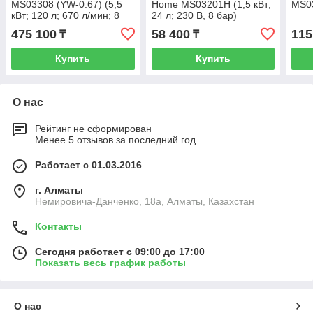
MS03308 (YW-0.67) (5,5
Home MS03201H (1,5 кВт;
MS03
кВт; 120 л; 670 л/мин; 8
24 л; 230 В, 8 бар)
бар; 380 В; масляный)
475 100
58 400
115
₸
₸
Купить
Купить
О нас
Рейтинг не сформирован
Менее 5 отзывов за последний год
Работает с 01.03.2016
г. Алматы
Немировича-Данченко, 18а, Алматы, Казахстан
Контакты
Сегодня работает с 09:00 до 17:00
Показать весь график работы
О нас