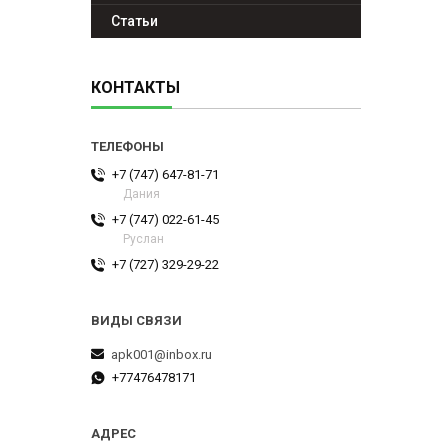
Статьи
КОНТАКТЫ
+7 (747) 647-81-71
Дания
+7 (747) 022-61-45
Руслан
+7 (727) 329-29-22
apk001@inbox.ru
+77476478171