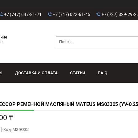
+7 (747) 647-81-71
+7 (747) 022-61-45
+7 (727) 329-29-2
ание
е -
Ы
ДОСТАВКА И ОПЛАТА
СТАТЬИ
F.A.Q
ССОР РЕМЕННОЙ МАСЛЯНЫЙ MATEUS MS03305 (YV-0.25)
00 ₸
Код:
MS03305