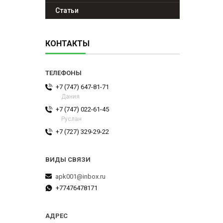
Статьи
КОНТАКТЫ
+7 (747) 647-81-71
Дания
+7 (747) 022-61-45
Руслан
+7 (727) 329-29-22
apk001@inbox.ru
+77476478171