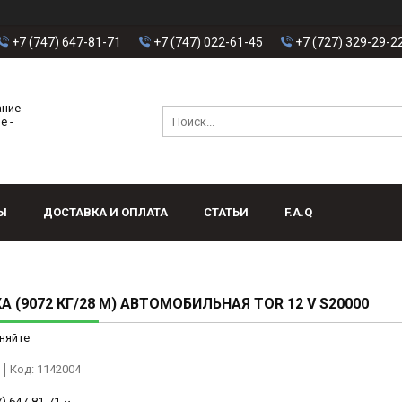
+7 (747) 647-81-71
+7 (747) 022-61-45
+7 (727) 329-29-2
ание
е -
Ы
ДОСТАВКА И ОПЛАТА
СТАТЬИ
F.A.Q
А (9072 КГ/28 М) АВТОМОБИЛЬНАЯ TOR 12 V S20000
няйте
Код:
1142004
7) 647-81-71