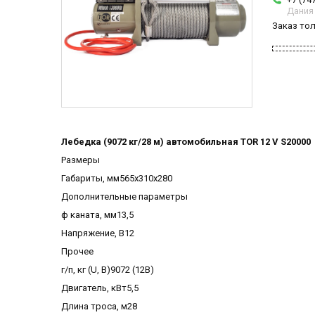
Дания
Заказ то
Лебедка (9072 кг/28 м) автомобильная TOR 12 V S20000
Размеры
Габариты, мм565х310х280
Дополнительные параметры
ф каната, мм13,5
Напряжение, В12
Прочее
г/п, кг (U, В)9072 (12В)
Двигатель, кВт5,5
Длина троса, м28