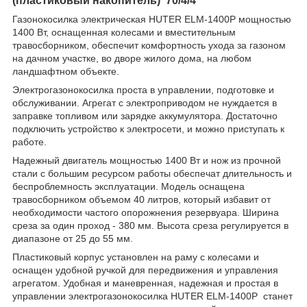
(пластиковый накопитель) 70/4/4
Газонокосилка электрическая HUTER ELM-1400Р мощностью
1400 Вт, оснащенная колесами и вместительным
травосборником, обеспечит комфортность ухода за газоном
на дачном участке, во дворе жилого дома, на любом
ландшафтном объекте.
Электрогазонокосилка проста в управлении, подготовке и
обслуживании. Агрегат с электроприводом не нуждается в
заправке топливом или зарядке аккумулятора. Достаточно
подключить устройство к электросети, и можно приступать к
работе.
Надежный двигатель мощностью 1400 Вт и нож из прочной
стали с большим ресурсом работы обеспечат длительность и
беспроблемность эксплуатации. Модель оснащена
травосборником объемом 40 литров, который избавит от
необходимости частого опорожнения резервуара. Ширина
среза за один проход - 380 мм. Высота среза регулируется в
диапазоне от 25 до 55 мм.
Пластиковый корпус установлен на раму с колесами и
оснащен удобной ручкой для передвижения и управления
агрегатом. Удобная и маневренная, надежная и простая в
управлении электрогазонокосилка HUTER ELM-1400Р станет