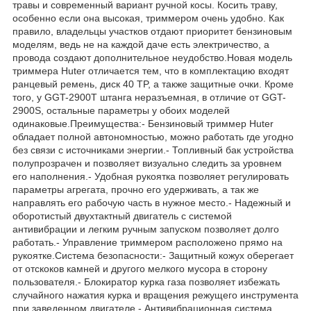
травы и современный вариант ручной косы. Косить траву,
особенно если она высокая, триммером очень удобно. Как
правило, владельцы участков отдают приоритет бензиновым
моделям, ведь не на каждой даче есть электричество, а
провода создают дополнительное неудобство.Новая модель
триммера Huter отличается тем, что в комплектацию входят
ранцевый ремень, диск 40 TP, а также защитные очки. Кроме
того, у GGT-2900T штанга неразъемная, в отличие от GGT-
2900S, остальные параметры у обоих моделей
одинаковые.Преимущества:- Бензиновый триммер Huter
обладает полной автономностью, можно работать где угодно
без связи с источниками энергии.- Топливный бак устройства
полупрозрачен и позволяет визуально следить за уровнем
его наполнения.- Удобная рукоятка позволяет регулировать
параметры агрегата, прочно его удерживать, а так же
направлять его рабочую часть в нужное место.- Надежный и
оборотистый двухтактный двигатель с системой
антивибрации и легким ручным запуском позволяет долго
работать.- Управление триммером расположено прямо на
рукоятке.Система безопасности:- Защитный кожух оберегает
от отскоков камней и другого мелкого мусора в сторону
пользователя.- Блокиратор курка газа позволяет избежать
случайного нажатия курка и вращения режущего инструмента
при заведенном двигателе.- Антивибрационная система