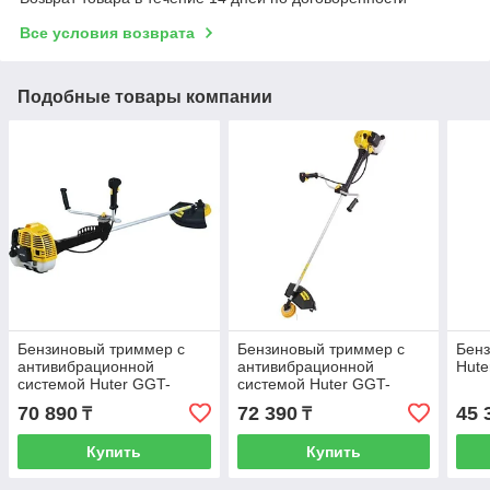
Все условия возврата
Подобные товары компании
Бензиновый триммер с
Бензиновый триммер с
Бен
антивибрационной
антивибрационной
Hute
системой Huter GGT-
системой Huter GGT-
2900S PRO 70/2/29
2900T PRO 70/2/30
70 890
72 390
45 
₸
₸
Купить
Купить