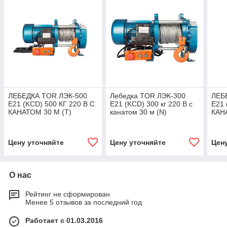
ЛЕБЕДКА TOR ЛЭК-500
Лебедка TOR ЛЭК-300
ЛЕБ
E21 (KCD) 500 КГ 220 В С
E21 (KCD) 300 кг 220 В с
E21 
КАНАТОМ 30 М (T)
канатом 30 м (N)
КАН
Цену уточняйте
Цену уточняйте
Цен
О нас
Рейтинг не сформирован
Менее 5 отзывов за последний год
Работает с 01.03.2016