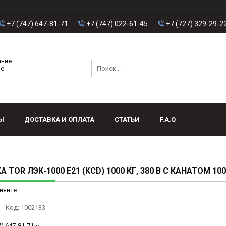
+7 (747) 647-81-71
+7 (747) 022-61-45
+7 (727) 329-29-2
ание
е -
Ы
ДОСТАВКА И ОПЛАТА
СТАТЬИ
F.A.Q
 TOR ЛЭК-1000 E21 (KCD) 1000 КГ, 380 В С КАНАТОМ 10
няйте
Код:
1002133
7) 647-81-71