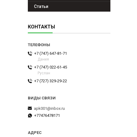
Статьи
КОНТАКТЫ
+7 (747) 647-81-71
Дания
+7 (747) 022-61-45
Руслан
+7 (727) 329-29-22
apk001@inbox.ru
+77476478171