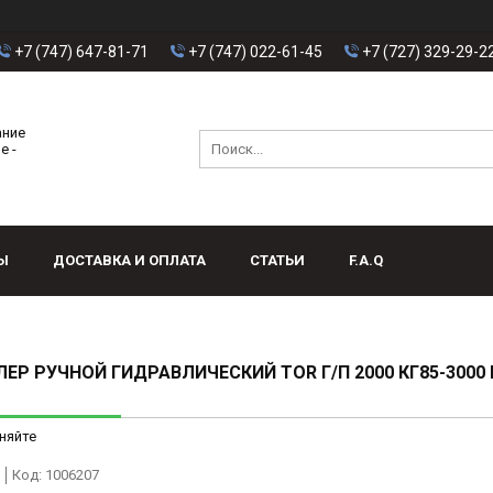
+7 (747) 647-81-71
+7 (747) 022-61-45
+7 (727) 329-29-2
ание
е -
Ы
ДОСТАВКА И ОПЛАТА
СТАТЬИ
F.A.Q
ЕР РУЧНОЙ ГИДРАВЛИЧЕСКИЙ TOR Г/П 2000 КГ85-3000
няйте
Код:
1006207