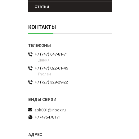
Статьи
КОНТАКТЫ
+7 (747) 647-81-71
Дания
+7 (747) 022-61-45
Руслан
+7 (727) 329-29-22
apk001@inbox.ru
+77476478171