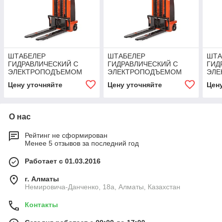
ШТАБЕЛЕР
ШТАБЕЛЕР
ШТА
ГИДРАВЛИЧЕСКИЙ С
ГИДРАВЛИЧЕСКИЙ С
ГИД
ЭЛЕКТРОПОДЪЕМОМ
ЭЛЕКТРОПОДЪЕМОМ
ЭЛЕ
TOR 10/20, 1 Т 2,0 М
TOR 10/25, 1 Т 2,5 М
TOR 
Цену уточняйте
Цену уточняйте
Цен
(CTD)
(CTD)
(CT
О нас
Рейтинг не сформирован
Менее 5 отзывов за последний год
Работает с 01.03.2016
г. Алматы
Немировича-Данченко, 18а, Алматы, Казахстан
Контакты