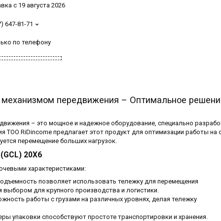
вка с 19 августа 2026
7) 647-81-71
лько по телефону
 с механизмом передвижения – Оптимальное решени
редвижения – это мощное и надежное оборудование, специально разраб
 ТОО RiDincome предлагает этот продукт для оптимизации работы на 
буется перемещение больших нагрузок.
(GCL) 20Х6
чевыми характеристиками:
оподъемность позволяет использовать тележку для перемещения
ым выбором для крупного производства и логистики.
ожность работы с грузами на различных уровнях, делая тележку
еры упаковки способствуют простоте транспортировки и хранения.