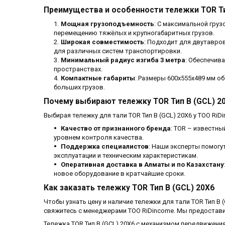
Преимущества и особенности тележки TOR Ти
Мощная грузоподъемность
: С максимальной гру
перемещению тяжёлых и крупногабаритных грузов.
Широкая совместимость
: Подходит для двутавро
для различных систем транспортировки.
Минимальный радиус изгиба 3 метра
: Обеспечив
пространствах.
Компактные габариты
: Размеры 600x555x489 мм о
больших грузов.
Почему выбирают тележку TOR Тип В (GCL) 20
Выбирая тележку для тали TOR Тип В (GCL) 20Х6 у ТОО RiD
Качество от признанного бренда
: TOR – известны
уровнем контроля качества.
Поддержка специалистов
: Наши эксперты помогу
эксплуатации и техническим характеристикам.
Оперативная доставка в Алматы и по Казахстану
новое оборудование в кратчайшие сроки.
Как заказать тележку TOR Тип В (GCL) 20Х6
Чтобы узнать цену и наличие тележки для тали TOR Тип В
свяжитесь с менеджерами ТОО RiDincome. Мы предостав
Тележка TOR Тип В (GCL) 20Х6 с механизмом передвижени