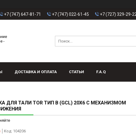
+7 (747) 647-81-71
+7 (747) 022-61-45
+7 (727) 329-29-2
ание
е -
Ы
ДОСТАВКА И ОПЛАТА
СТАТЬИ
F.A.Q
А ДЛЯ ТАЛИ TOR ТИП В (GCL) 20Х6 С МЕХАНИЗМОМ
ВИЖЕНИЯ
няйте
з
Код:
104206