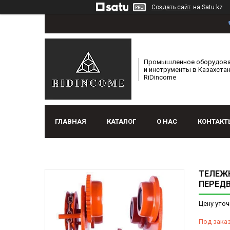
Создать сайт
на Satu.kz
Промышленное оборудов
и инструменты в Казахстан
RiDincome
ГЛАВНАЯ
КАТАЛОГ
О НАС
КОНТАКТ
ТЕЛЕЖК
ПЕРЕД
Цену уточ
Под зака