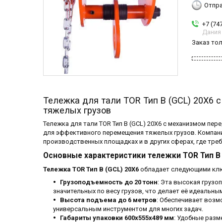
Отпра
+7 (74
Дания
Заказ то
Тележка для тали TOR Тип В (GCL) 20Х6
тяжелых грузов
Тележка для тали TOR Тип В (GCL) 20Х6 с механизмом пе
для эффективного перемещения тяжелых грузов. Компания
производственных площадках и в других сферах, где тре
Основные характеристики тележки TOR Тип В 
Тележка TOR Тип В (GCL) 20Х6
обладает следующими клю
Грузоподъемность до 20 тонн
: Эта высокая груз
значительных по весу грузов, что делает её идеальн
Высота подъема до 6 метров
: Обеспечивает возм
универсальным инструментом для многих задач.
Габариты упаковки 600x555x489 мм
: Удобные разм