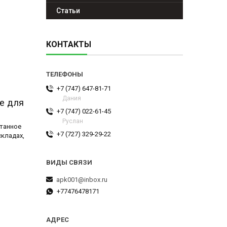
Статьи
КОНТАКТЫ
+7 (747) 647-81-71
Дания
е для
+7 (747) 022-61-45
Руслан
отанное
+7 (727) 329-29-22
складах,
apk001@inbox.ru
+77476478171