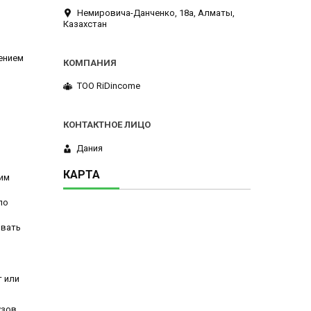
Немировича-Данченко, 18а, Алматы,
Казахстан
шением
ТОО RiDincome
Дания
КАРТА
ким
по
овать
т или
зов,