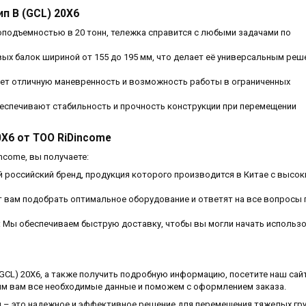
п В (GCL) 20Х6
зоподъемностью в 20 тонн, тележка справится с любыми задачами по
вых балок шириной от 155 до 195 мм, что делает её универсальным ре
ает отличную маневренность и возможность работы в ограниченных
беспечивают стабильность и прочность конструкции при перемещении
Х6 от ТОО RiDincome
income, вы получаете:
й российский бренд, продукция которого производится в Китае с высо
т вам подобрать оптимальное оборудование и ответят на все вопросы 
: Мы обеспечиваем быструю доставку, чтобы вы могли начать использ
 (GCL) 20Х6, а также получить подробную информацию, посетите наш сай
им вам все необходимые данные и поможем с оформлением заказа.
я – это надежное и эффективное решение для перемещения тяжелых гру