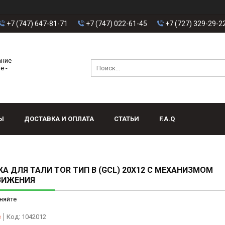
+7 (747) 647-81-71
+7 (747) 022-61-45
+7 (727) 329-29-2
ание
е -
Ы
ДОСТАВКА И ОПЛАТА
СТАТЬИ
F.A.Q
А ДЛЯ ТАЛИ TOR ТИП В (GCL) 20Х12 С МЕХАНИЗМОМ
ВИЖЕНИЯ
няйте
з
Код:
1042012