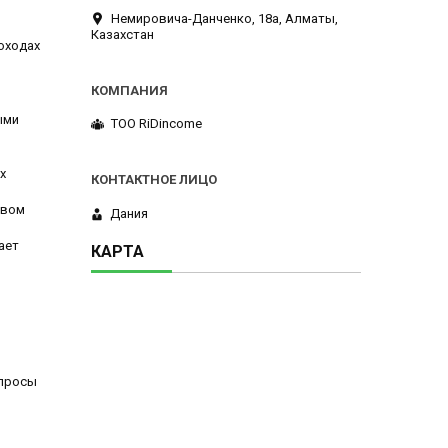
Немировича-Данченко, 18а, Алматы,
Казахстан
оходах
ыми
ТОО RiDincome
х
твом
Дания
ает
КАРТА
опросы