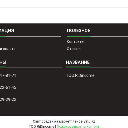
МАЦИЯ
ПОЛЕЗНОЕ
Контакты
и оплата
Отзывы
647-81-71
ТОО RiDincome
022-61-45
329-29-22
Сайт создан на маркетплейсе
Satu.kz
ТОО RiDincome |
Пожаловаться на контент