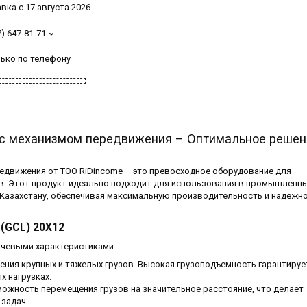
вка с 17 августа 2026
7) 647-81-71
лько по телефону
2 с механизмом передвижения – Оптимальное решен
ередвижения от ТОО RiDincome – это превосходное оборудование для
в. Этот продукт идеально подходит для использования в промышленны
 Казахстану, обеспечивая максимальную производительность и надежн
(GCL) 20Х12
ючевыми характеристиками:
ения крупных и тяжелых грузов. Высокая грузоподъемность гарантируе
 нагрузках.
можность перемещения грузов на значительное расстояние, что делает
задач.