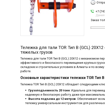
Отпра
+7 (74
Дания
Заказ то
Тележка для тали TOR Тип В (GCL) 20Х1
тяжелых грузов
Тележка для тали TOR Тип В (GCL) 20Х12 с механизмом п
эффективного и безопасного перемещения крупных грузо
складских и строительных условиях в Алматы и по всему
работе.
Основные характеристики тележки TOR Тип В 
Тележка TOR Тип В (GCL) 20Х12 обладает следующими кл
Грузоподъемность 20 тонн
: Идеальна для перемещ
надежную и безопасную работу даже при максимальных
Высота подъема до 12 метров
: Обеспечивает воз
тележку универсальным инструментом для различных 