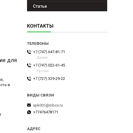
Статьи
КОНТАКТЫ
+7 (747) 647-81-71
Дания
ие для
+7 (747) 022-61-45
Руслан
+7 (727) 329-29-22
х,
ость в
apk001@inbox.ru
+77476478171
т