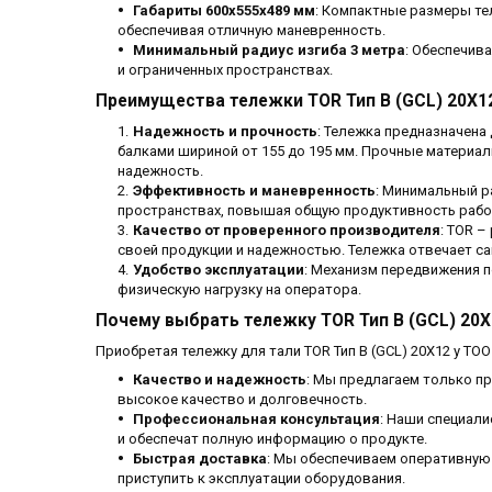
Габариты 600x555x489 мм
: Компактные размеры те
обеспечивая отличную маневренность.
Минимальный радиус изгиба 3 метра
: Обеспечив
и ограниченных пространствах.
Преимущества тележки TOR Тип В (GCL) 20Х1
Надежность и прочность
: Тележка предназначена
балками шириной от 155 до 195 мм. Прочные материа
надежность.
Эффективность и маневренность
: Минимальный р
пространствах, повышая общую продуктивность рабо
Качество от проверенного производителя
: TOR 
своей продукции и надежностью. Тележка отвечает с
Удобство эксплуатации
: Механизм передвижения п
физическую нагрузку на оператора.
Почему выбрать тележку TOR Тип В (GCL) 20Х
Приобретая тележку для тали TOR Тип В (GCL) 20Х12 у ТОО
Качество и надежность
: Мы предлагаем только п
высокое качество и долговечность.
Профессиональная консультация
: Наши специал
и обеспечат полную информацию о продукте.
Быстрая доставка
: Мы обеспечиваем оперативную 
приступить к эксплуатации оборудования.