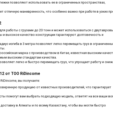
лежки позволяют использовать ее в ограниченных пространствах,
ает отличную маневренность, что особенно важно при работе в узких пр
2
 для работы с грузами до 20 тонн и может использоваться с двутавров
лы и высокое качество конструкции гарантируют долговечность и
адиус изгиба в 3 метра позволяет легко перемещать груз в ограниченны
ты.
– российская марка с производством в Китае, известная высоким качес
амым высоким стандартам качества.
озволяет легко и быстро перемещать груз, что упрощает работу и сниж
12 от ТОО RiDincome
 RiDincome, вы получаете:
роверенную продукцию от известных производителей, что гарантирует
исты помогут вам выбрать подходящую модель, ответят на все ваши в
доставку в Алматы и по всему Казахстану, чтобы вы могли быстро