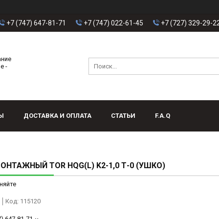
+7 (747) 647-81-71
+7 (747) 022-61-45
+7 (727) 329-29-2
ание
е -
Ы
ДОСТАВКА И ОПЛАТА
СТАТЬИ
F.A.Q
ОНТАЖНЫЙ TOR HQG(L) K2-1,0 Т-0 (УШКО)
няйте
Код:
115120
7) 647-81-71