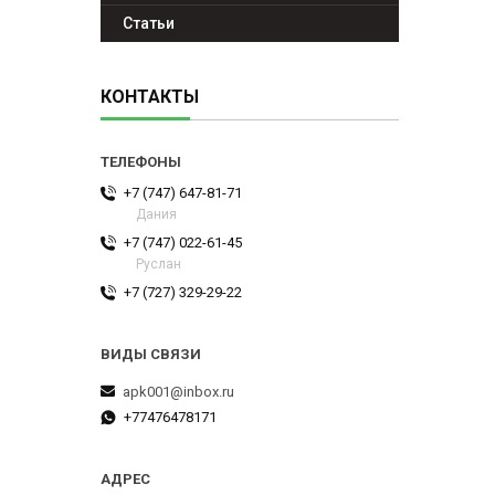
Статьи
КОНТАКТЫ
+7 (747) 647-81-71
Дания
+7 (747) 022-61-45
Руслан
+7 (727) 329-29-22
apk001@inbox.ru
+77476478171