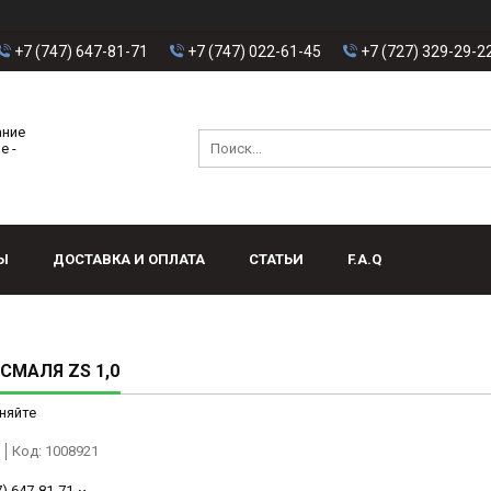
+7 (747) 647-81-71
+7 (747) 022-61-45
+7 (727) 329-29-2
ание
е -
Ы
ДОСТАВКА И ОПЛАТА
СТАТЬИ
F.A.Q
СМАЛЯ ZS 1,0
няйте
Код:
1008921
7) 647-81-71