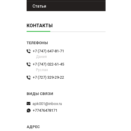
Статьи
КОНТАКТЫ
+7 (747) 647-81-71
Дания
+7 (747) 022-61-45
Руслан
+7 (727) 329-29-22
apk001@inbox.ru
+77476478171