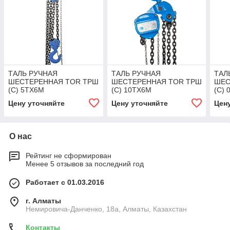
ТАЛЬ РУЧНАЯ
ТАЛЬ РУЧНАЯ
ТАЛ
ШЕСТЕРЕННАЯ TOR ТРШ
ШЕСТЕРЕННАЯ TOR ТРШ
ШЕС
(C) 5ТХ6М
(C) 10ТХ6М
(C) 
Цену уточняйте
Цену уточняйте
Цен
О нас
Рейтинг не сформирован
Менее 5 отзывов за последний год
Работает с 01.03.2016
г. Алматы
Немировича-Данченко, 18а, Алматы, Казахстан
Контакты